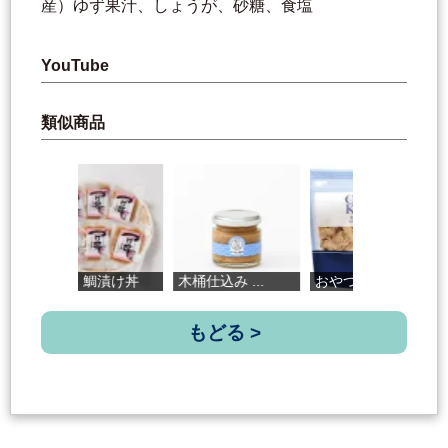
産）ゆず果汁、しょうが、砂糖、食塩
YouTube
類似商品
須崎 鯛漬け丼
木桶仕込み ...
おやつかつお...
土
もどる >