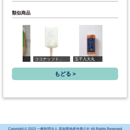
類似商品
ココナッツト...
玉子入大丸
西島すいかパ...
もどる >
Copyright © 2015 一般財団法人 高知県地産外商公社 All Rights Reserved