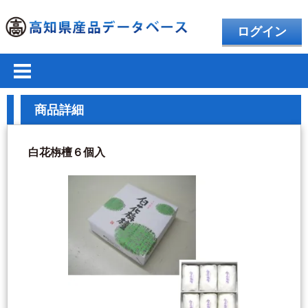
ログイン
商品詳細
白花栴檀６個入