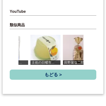
YouTube
類似商品
.
土佐の日曜市...
田野屋塩二郎...
百一珍 青の...
もどる >