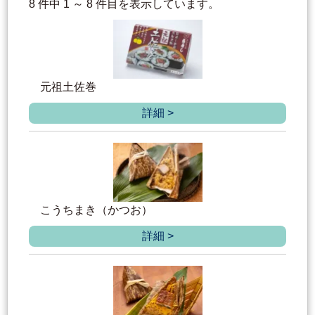
8 件中 1 ～ 8 件目を表示しています。
元祖土佐巻
詳細 >
こうちまき（かつお）
詳細 >