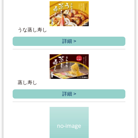
うな蒸し寿し
詳細 >
蒸し寿し
詳細 >