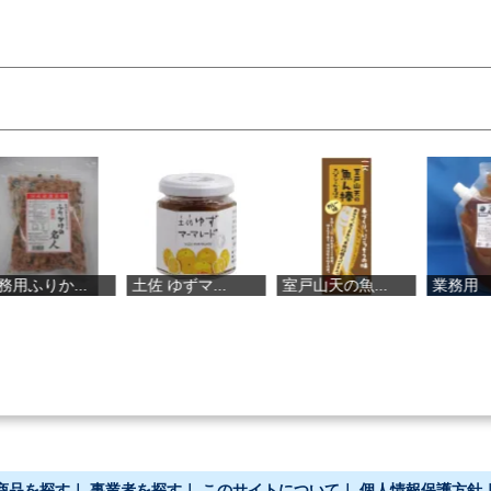
土佐 ゆずマ...
室戸山天の魚...
業務用 酒粕...
１０
商品を探す
｜
事業者を探す
｜
このサイトについて
｜
個人情報保護方針