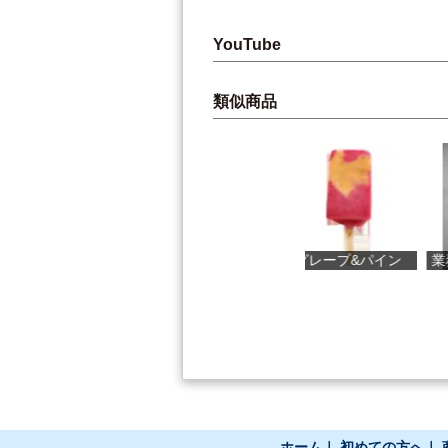
YouTube
類似商品
司牡丹 万次郎
グレープ&パイン
業務用ふりか...
ホーム
｜
初めての方へ
｜