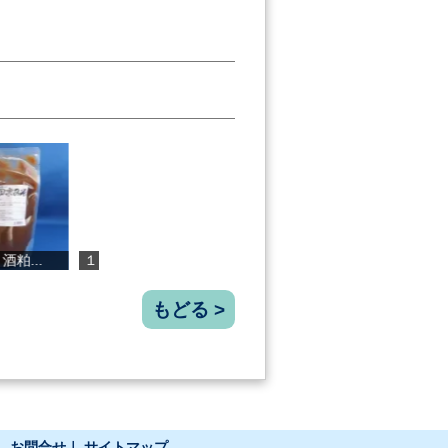
０％アル...
四万十 ゆず...
焼き鰹の荒ほ...
焼肉天日塩
もどる >
｜
お問合せ
｜
サイトマップ