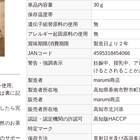
単品内容量
30ｇ
保存温度帯
遺伝子組替原料の使用
無
アレルギー起因原料の使用
無
賞味期限/消費期限
製造日より２年
JANコード
4595318454066
警告・強調表示
妊娠中、授乳中、ア
けるとされることが
製造者
marumi商店
を使用。
製造者所在地
高知県香南市野市町東
は裏に記
販売者
marumi商店
したら完
販売者所在地
高知市北川添
認証・認定機関の許認可
高知版HACCP
然のお茶
特定マーク
のサポー
保存方法
直射日光及び高温多