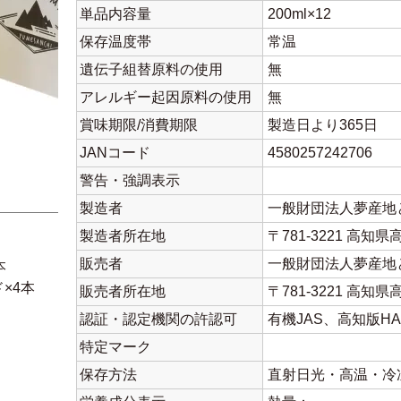
単品内容量
200ml×12
保存温度帯
常温
遺伝子組替原料の使用
無
アレルギー起因原料の使用
無
賞味期限/消費期限
製造日より365日
JANコード
4580257242706
警告・強調表示
製造者
一般財団法人夢産地
製造者所在地
〒781-3221 高知
販売者
一般財団法人夢産地
本
×4本
販売者所在地
〒781-3221 高知
認証・認定機関の許認可
有機JAS、高知版HA
特定マーク
保存方法
直射日光・高温・冷