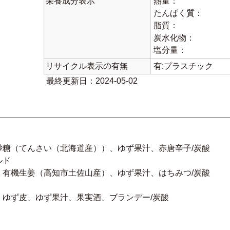
栄養成分表示
熱量：
たんぱく質：
脂質：
炭水化物：
塩分量：
リサイクル表示の有無
有:プラスチック
最終更新日：2024-05-02
砂糖（てんさい（北海道産））、ゆず果汁、赤唐辛子/炭酸
ルド
、有機生姜（高知市土佐山産）、ゆず果汁、はちみつ/炭酸
ゆず皮、ゆず果汁、果実酒、ブランデー/炭酸