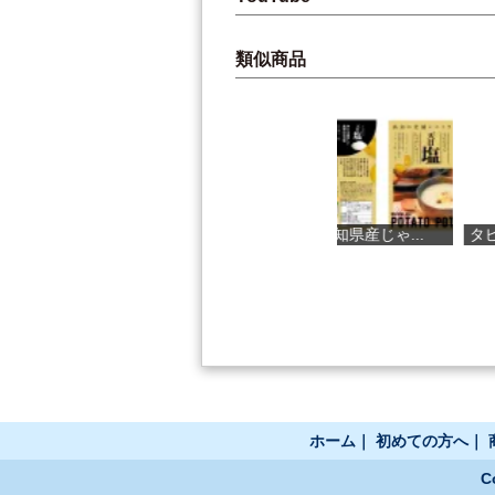
類似商品
おいしいポン...
高知県産じゃ...
タピオカ カ...
ホーム
｜
初めての方へ
｜
C