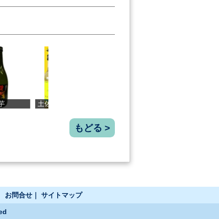
山ジンジ...
焼いて食べる...
四万十の香り...
桂月 吟之夢
もどる >
｜
お問合せ
｜
サイトマップ
ed