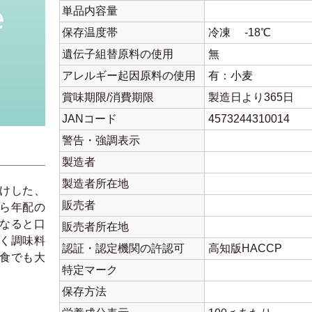
単品内容量
保存温度帯
冷凍 -18℃
遺伝子組替原料の使用
無
アレルギー起因原料の使用
有：小麦
賞味期限/消費期限
製造日より365日
JANコード
4573244310014
警告・強調表示
製造者
製造者所在地
けした、
販売者
ら年配の
なると口
販売者所在地
く調味料
認証・認定機関の許認可
高知版HACCP
食でも大
特定マーク
保存方法