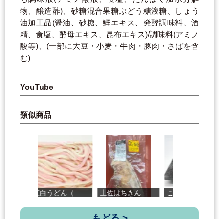
物、醸造酢)、砂糖混合果糖ぶどう糖液糖、しょう
油加工品(醤油、砂糖、鰹エキス、発酵調味料、酒
精、食塩、酵母エキス、昆布エキス)/調味料(アミノ
酸等)、(一部に大豆・小麦・牛肉・豚肉・さばを含
む)
YouTube
類似商品
紅白うどん（...
土佐はちきん...
これが高知の...
元
もどる >