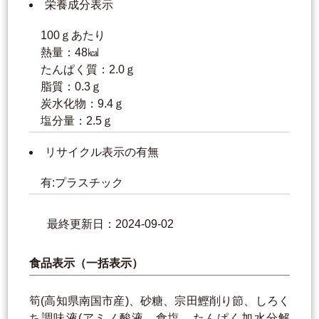
栄養成分表示
100ｇあたり
熱量：48㎉
たんぱく質：2.0ｇ
脂質：0.3ｇ
炭水化物：9.4ｇ
塩分量：2.5ｇ
リサイクル表示の有無
有:プラスチック
最終更新日：2024-09-02
食品表示（一括表示）
筍(高知県南国市産)、砂糖、宗田鰹削り節、しろく
ち調味液(アミノ酸液、食塩、たんぱく加水分解