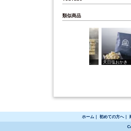
類似商品
土佐山ゆずス...
※大変申し訳...
天日塩おかき
ホーム
｜
初めての方へ
｜
C