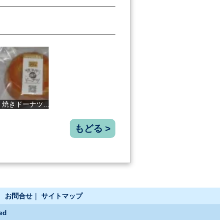
ドーナツ...
山田太鼓 大...
ぐぁば茶 テ...
高知生まれの
もどる >
｜
お問合せ
｜
サイトマップ
ed