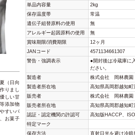
単品内容量
2kg
保存温度帯
常温
遺伝子組替原料の使用
無
アレルギー起因原料の使用
無
賞味期限/消費期限
12ヶ月
JANコード
4571134661307
警告・強調表示
●開封後は冷蔵庫に
ださい。
製造者
株式会社 岡林農園
夏（日向
製造者所在地
高知県高岡郡越知町浅
作りまし
販売者
株式会社 岡林農園
優しい甘
等添加物
販売者所在地
高知県高岡郡越知町浅
やすいパ
認証・認定機関の許認可
高知版HACCP、ISO、
、お菓子
特定マーク
。
保存方法
直射日光を避け冷暗