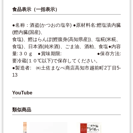
食品表示（一括表示）
●名称：酒盗(かつおの塩辛) ●原材料名:鰹塩漬内臓
(鰹内臓(国産)、
食塩)、鰹はらんぼ(鰹腹身(高知県産))、塩糀(米糀、
食塩)、日本酒(純米酒)、ごま油、酒粕、食塩●内容
量:３０ｇ ●賞味期限: ●保存方法:
要冷蔵(１０℃以下)で保存してください。
●製造者: ㈱土佐まなべ商店高知市越前町2丁目5-
13
YouTube
類似商品