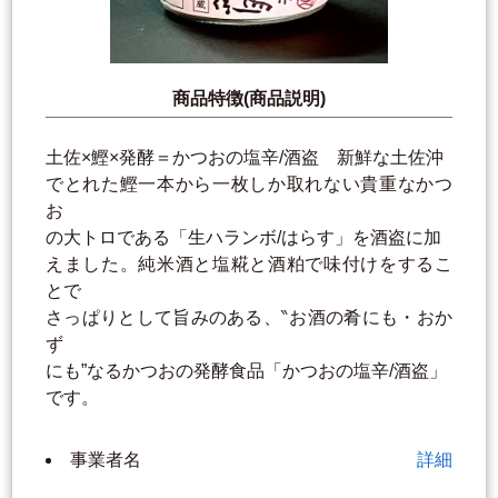
商品特徴(商品説明)
土佐×鰹×発酵＝かつおの塩辛/酒盗 新鮮な土佐沖
でとれた鰹一本から一枚しか取れない貴重なかつ
お
の大トロである「生ハランボ/はらす」を酒盗に加
えました。純米酒と塩糀と酒粕で味付けをするこ
とで
さっぱりとして旨みのある、‶お酒の肴にも・おか
ず
にも”なるかつおの発酵食品「かつおの塩辛/酒盗」
です。
事業者名
詳細