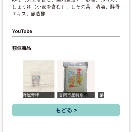
しょうゆ（小麦を含む）、しその葉、清酒、酵母
エキス、醸造酢
YouTube
類似商品
田野屋青蜂 ...
香南市産特別...
昆布屋がつく...
高
もどる >