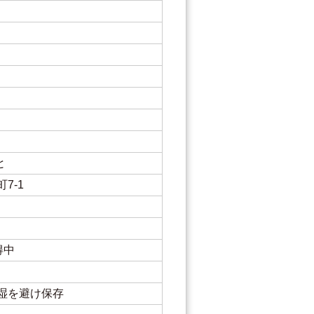
と
7-1
得中
湿を避け保存