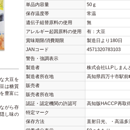
単品内容量
50ｇ
保存温度帯
常温
遺伝子組替原料の使用
無
アレルギー起因原料の使用
有：大豆
賞味期限/消費期限
製造日より180日
JANコード
4571320783103
警告・強調表示
製造者
株式会社LLPしまん
製造者所在地
高知県四万十市駅前町
な大豆を
販売者
豆は糖質
を豊富に
販売者所在地
認証・認定機関の許認可
高知版HACCP再取
ながら存
特定マーク
隠し味の
保存方法
直射日光、・高温多