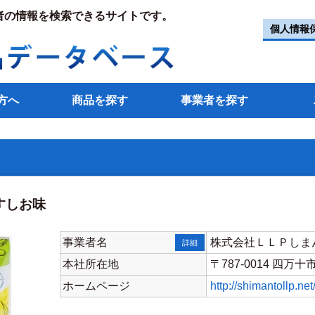
者の情報を検索できるサイトです。
個人情報
方へ
商品を探す
事業者を探す
うすしお味
事業者名
株式会社ＬＬＰしま
詳細
本社所在地
〒787-0014 四万十
ホームページ
http://shimantollp.net