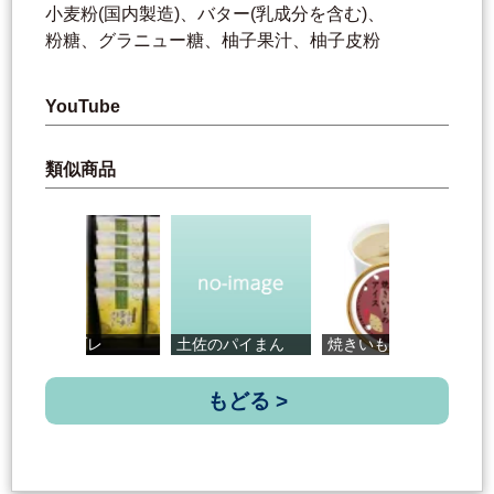
小麦粉(国内製造)、バター(乳成分を含む)、
粉糖、グラニュー糖、柚子果汁、柚子皮粉
YouTube
類似商品
ゆずサブレ
土佐のパイまん
焼きいものア...
ド
もどる >