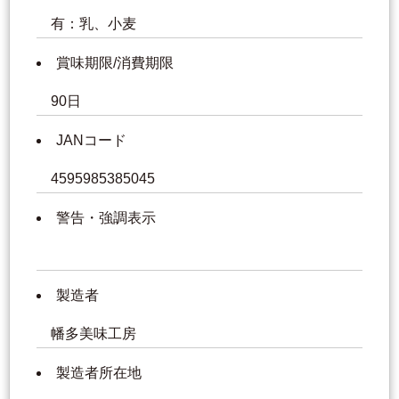
有：乳、小麦
賞味期限/消費期限
90日
JANコード
4595985385045
警告・強調表示
製造者
幡多美味工房
製造者所在地