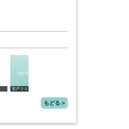
３０１バ...
なおしちシロ...
小夏果汁 ２...
Junos Pan
もどる >