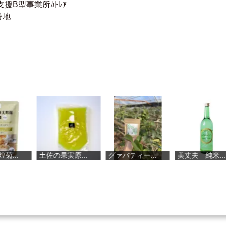
事業所ｶﾄﾚｱ
番地
土佐の果実原...
グァバティー...
美丈夫 純米...
室戸