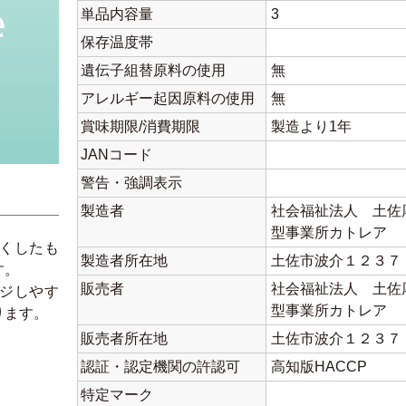
単品内容量
3
保存温度帯
遺伝子組替原料の使用
無
アレルギー起因原料の使用
無
賞味期限/消費期限
製造より1年
JANコード
警告・強調表示
製造者
社会福祉法人 土佐
型事業所カトレア
くしたも
製造者所在地
土佐市波介１２３７
す。
販売者
社会福祉法人 土佐
ジしやす
型事業所カトレア
ります。
販売者所在地
土佐市波介１２３７
認証・認定機関の許認可
高知版HACCP
特定マーク