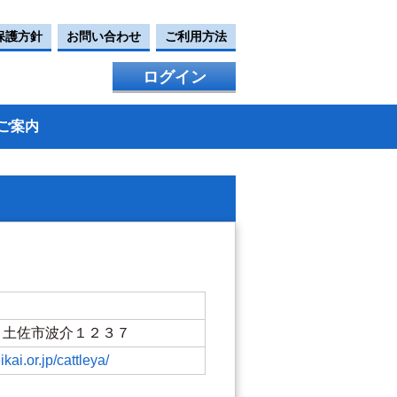
保護方針
お問い合わせ
ご利用方法
ログイン
ご案内
知県 土佐市波介１２３７
kai.or.jp/cattleya/