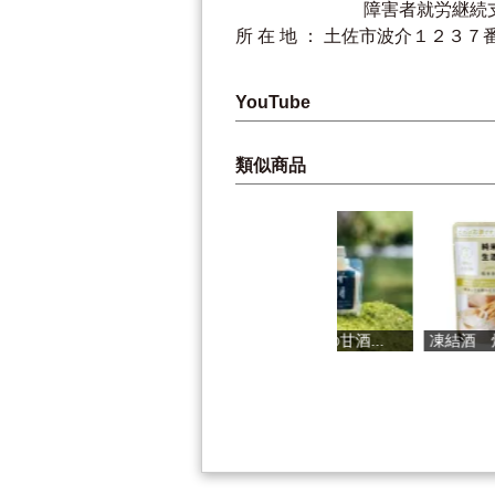
障害者就労継続支援B型
所 在 地 ： 土佐市波介１２３７
YouTube
類似商品
こなつシロッ...
「杜氏の甘酒...
凍結酒 煌菊...