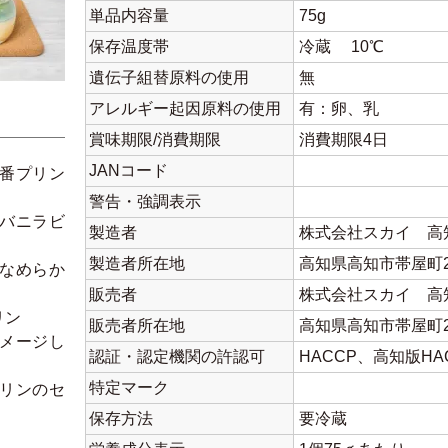
単品内容量
75g
保存温度帯
冷蔵 10℃
遺伝子組替原料の使用
無
アレルギー起因原料の使用
有：卵、乳
賞味期限/消費期限
消費期限4日
JANコード
番プリン
警告・強調表示
バニラビ
製造者
株式会社スカイ 高
製造者所在地
高知県高知市帯屋町2
なめらか
販売者
株式会社スカイ 高
リン
販売者所在地
高知県高知市帯屋町2
メージし
認証・認定機関の許認可
HACCP、高知版HA
特定マーク
リンのセ
保存方法
要冷蔵