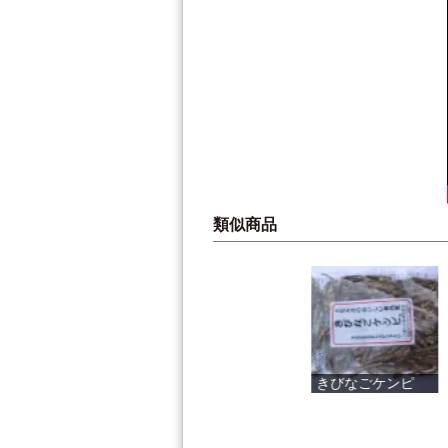
類似商品
有機グアバ果...
きびなごケンピ
午後3時のモ...