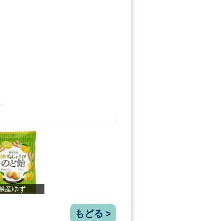
き芋カヌレ...
HOSHIIMO わ...
濃い黄金しょ...
ザクビ
もどる >