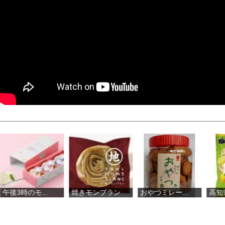
焼きモンブラン
おやつミレー...
高知県産ゆず...
焼