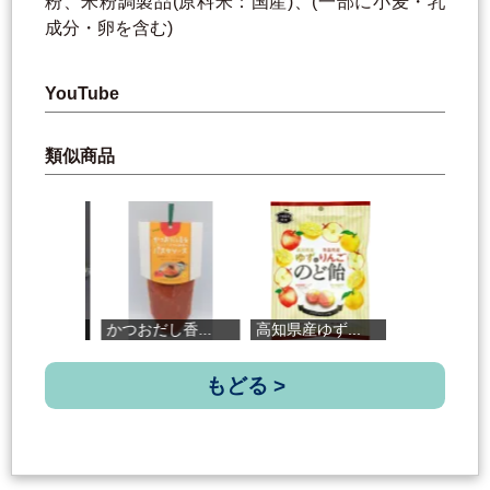
粉、米粉調製品(原料米：国産)、(一部に小麦・乳
成分・卵を含む)
YouTube
類似商品
かつおだし香...
高知県産ゆず...
土佐茶クッキー
もどる >