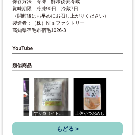
保存方法：冷凍 解凍後要冷蔵
賞味期限：冷凍90日 冷蔵7日
（開封後はお早めにお召し上がりください）
製造者：（株）N‘ｓファクトリー
高知県宿毛市宿毛1026-3
YouTube
類似商品
すり身（イト...
土佐かつおめし
天然鮪のまぐ...
もどる >