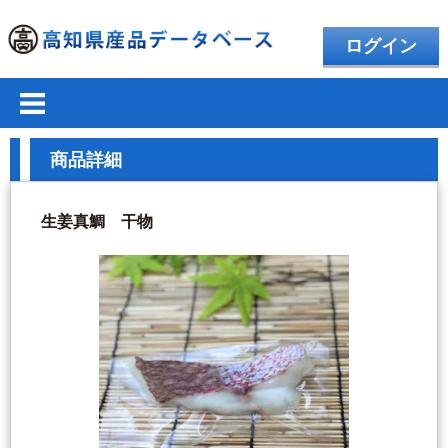
ログイン
商品詳細
生姜真鯛 干物