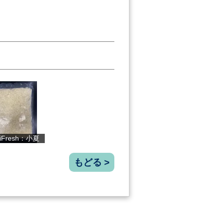
じゅわっと半...
小夏ジャム（...
リョーマの休...
焼き
もどる >