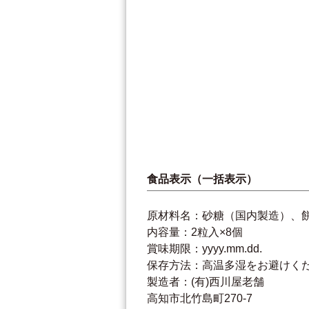
食品表示（一括表示）
原材料名：砂糖（国内製造）、
内容量：2粒入×8個
賞味期限：yyyy.mm.dd.
保存方法：高温多湿をお避けく
製造者：(有)西川屋老舗
高知市北竹島町270-7