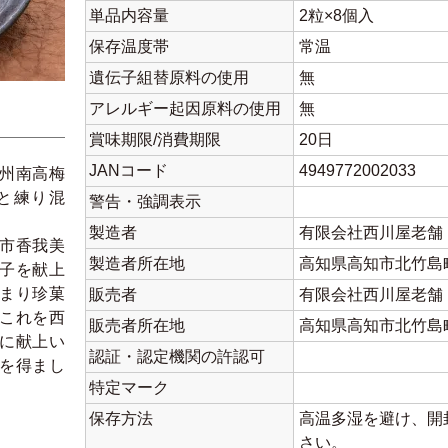
単品内容量
2粒×8個入
保存温度帯
常温
遺伝子組替原料の使用
無
アレルギー起因原料の使用
無
賞味期限/消費期限
20日
JANコード
4949772002033
州南高梅
と練り混
警告・強調表示
製造者
有限会社西川屋老舗
市香我美
製造者所在地
高知県高知市北竹島町
子を献上
まり珍菓
販売者
有限会社西川屋老舗
これを西
販売者所在地
高知県高知市北竹島町
に献上い
認証・認定機関の許認可
を得まし
特定マーク
保存方法
高温多湿を避け、開
さい。