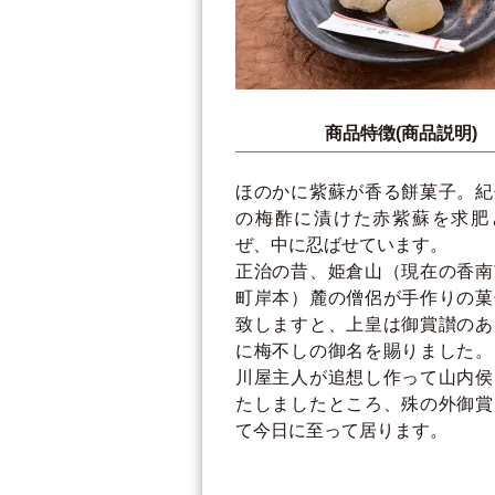
商品特徴(商品説明)
ほのかに紫蘇が香る餅菓子。紀
の梅酢に漬けた赤紫蘇を求肥
ぜ、中に忍ばせています。
正治の昔、姫倉山（現在の香南
町岸本）麓の僧侶が手作りの菓
致しますと、上皇は御賞讃のあ
に梅不しの御名を賜りました。
川屋主人が追想し作って山内侯
たしましたところ、殊の外御賞
て今日に至って居ります。