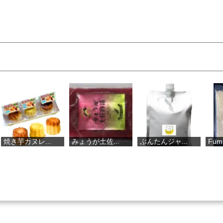
.
みょうが土佐...
ぶんたんジャ...
FumiFresh：小夏