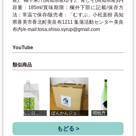
産)、柚子果汁(高知県産ゆず)、青しそ(高知県産)/内
容量：185ml/賞味期限：欄外下部に記載/保存方
法：常温で保存/販売者：「むすぶ」小松直樹 高知
県香美市香北町美良布1211 集落活動センター美良
布内/e-mail:tosa.shiso.syrup@gmail.com
YouTube
類似商品
なおしちシロ...
ぽんかんジュ...
司牡丹 無濾...
み
もどる >