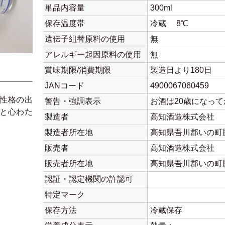
単品内容量
300ml
保存温度帯
冷蔵 8℃
遺伝子組替原料の使用
無
アレルギー起因原料の使用
無
賞味期限/消費期限
製造日より180日
JANコード
4900067060459
性格の出
警告・強調表示
お酒は20歳になっ
と心わた
製造者
高知酒造株式会社
製造者所在地
高知県吾川郡いの町勝
販売者
高知酒造株式会社
販売者所在地
高知県吾川郡いの町勝
認証・認定機関の許認可
特定マーク
保存方法
冷蔵保存