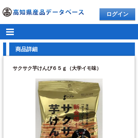
ログイン
商品詳細
サクサク芋けんぴ６５ｇ（大学イモ味）