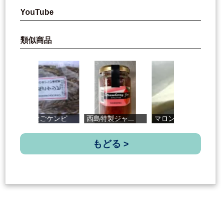
YouTube
類似商品
きびなごケンピ
西島特製ジャ...
マロンショー...
仁
もどる >