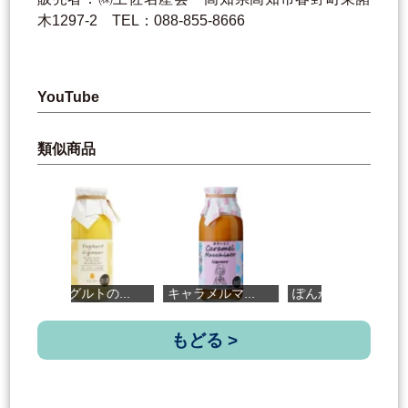
木1297-2 TEL：088-855-8666
YouTube
類似商品
ヨーグルトの...
キャラメルマ...
ぽんかんジュ...
ぶ
もどる >