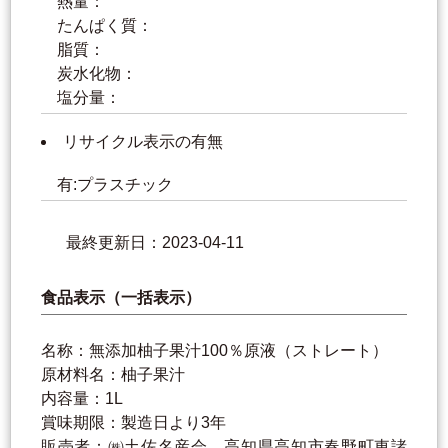
熱量：
たんぱく質：
脂質：
炭水化物：
塩分量：
リサイクル表示の有無
有:プラスチック
最終更新日：2023-04-11
食品表示（一括表示）
名称：無添加柚子果汁100％原液（ストレート）
原材料名：柚子果汁
内容量：1L
賞味期限：製造日より3年
販売者：㈱土佐名産会 高知県高知市春野町東諸