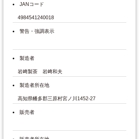
JANコード
4984541240018
警告・強調表示
製造者
岩﨑製茶 岩﨑和夫
製造者所在地
高知県幡多郡三原村宮ノ川1452-27
販売者