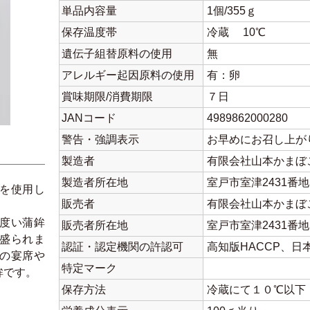
単品内容量
1個/355ｇ
保存温度帯
冷蔵 10℃
遺伝子組替原料の使用
無
アレルギー起因原料の使用
有：卵
賞味期限/消費期限
７日
JANコード
4989862000280
警告・強調表示
お早めにお召し上が
製造者
有限会社山本かま
製造者所在地
室戸市室津2431番地
を使用し
販売者
有限会社山本かま
度い蒲鉾
販売者所在地
室戸市室津2431番地
盛られま
認証・認定機関の許認可
高知版HACCP、
の宴席や
特定マーク
鉾です。
保存方法
冷蔵にて１０℃以下