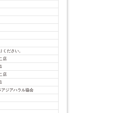
りください。
ぼこ店
1
ぼこ店
1
日本アジアハラル協会