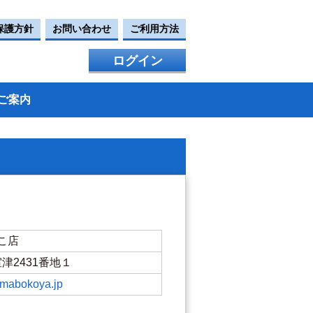
保護方針
お問い合わせ
ご利用方法
ログイン
ご案内
こ店
市室津2431番地１
amabokoya.jp