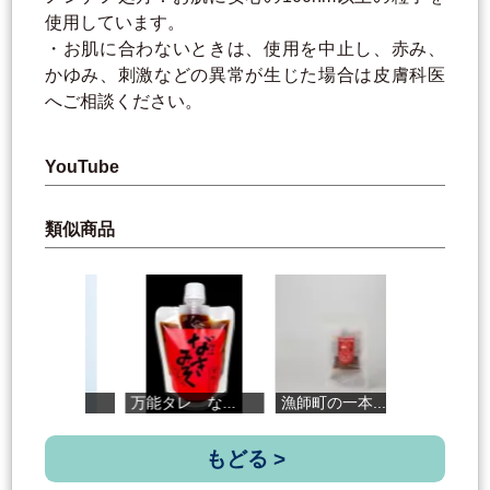
使用しています。
・お肌に合わないときは、使用を中止し、赤み、
かゆみ、刺激などの異常が生じた場合は皮膚科医
へご相談ください。
YouTube
類似商品
.
万能タレ な...
漁師町の一本...
ゆず精油
もどる >