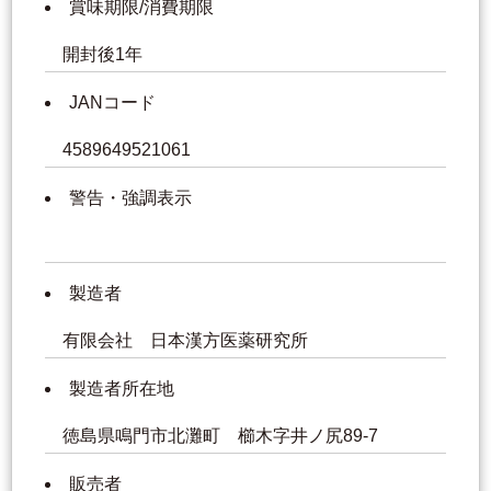
賞味期限/消費期限
開封後1年
JANコード
4589649521061
警告・強調表示
製造者
有限会社 日本漢方医薬研究所
製造者所在地
徳島県鳴門市北灘町 櫛木字井ノ尻89-7
販売者