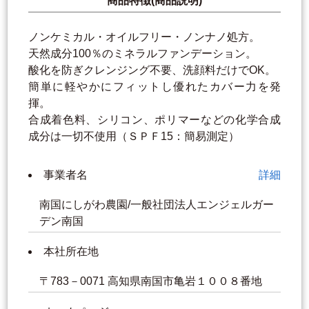
商品特徴(商品説明)
ノンケミカル・オイルフリー・ノンナノ処方。
天然成分100％のミネラルファンデーション。
酸化を防ぎクレンジング不要、洗顔料だけでOK。
簡単に軽やかにフィットし優れたカバー力を発
揮。
合成着色料、シリコン、ポリマーなどの化学合成
成分は一切不使用（ＳＰＦ15：簡易測定）
事業者名
詳細
南国にしがわ農園/一般社団法人エンジェルガー
デン南国
本社所在地
〒783－0071 高知県南国市亀岩１００８番地