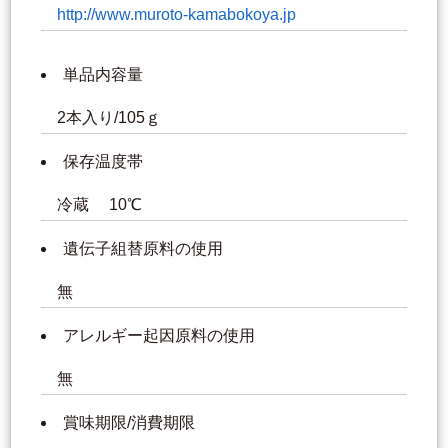
http://www.muroto-kamabokoya.jp
単品内容量
2本入り/105ｇ
保存温度帯
冷蔵 10℃
遺伝子組替原料の使用
無
アレルギー起因原料の使用
無
賞味期限/消費期限