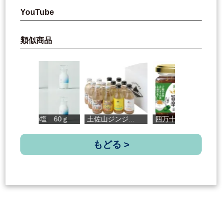
YouTube
類似商品
新月の塩 60ｇ
土佐山ジンジ...
四万十ぶしゅ...
鰹
もどる >