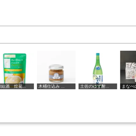
木桶仕込み ...
土佐のゆず酎...
まなべのハラ...
直