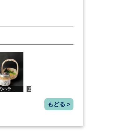
七果汁
桂月 Yuzu Sa...
土佐文旦果汁...
こなつド
もどる >