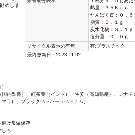
栄養成分表示
１杯分９．５ｇあた
勧めしま
熱量：３５Ｋｃａｌ
たんぱく質：０．６
脂質：０．１ｇ
炭水化物：８．１ｇ
塩分量：０．０ｇ
リサイクル表示の有無
有:プラスチック
最終更新日：2023-11-02
用）
（国内製造）、紅茶葉（インド）、生姜（高知県産）、シナモ
テマラ）、ブラックペッパー（ベトナム）
を避け常温保存
やしろ