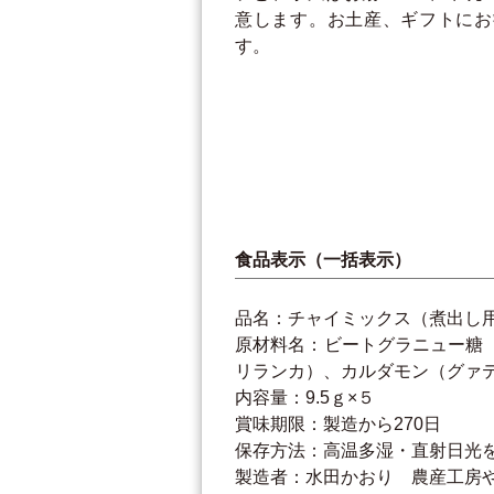
意します。お土産、ギフトにお
す。
食品表示（一括表示）
品名：チャイミックス（煮出し
原材料名：ビートグラニュー糖
リランカ）、カルダモン（グァ
内容量：9.5ｇ×５
賞味期限：製造から270日
保存方法：高温多湿・直射日光
製造者：水田かおり 農産工房