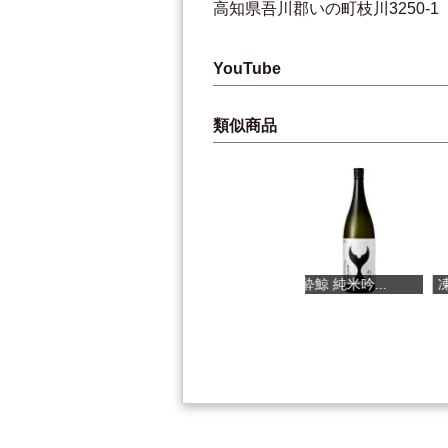
高知県吾川郡いの町枝川3250-1
YouTube
類似商品
有機土佐國グ...
酔鯨 純米吟...
凍結酒 煌菊...