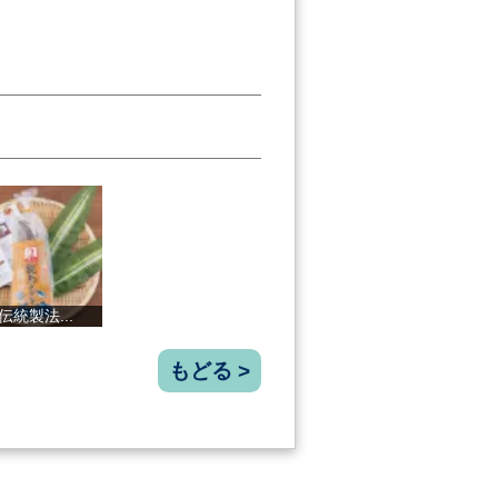
蒲焼110ｇ小...
老舗節屋が考...
長太郎貝
もどる >