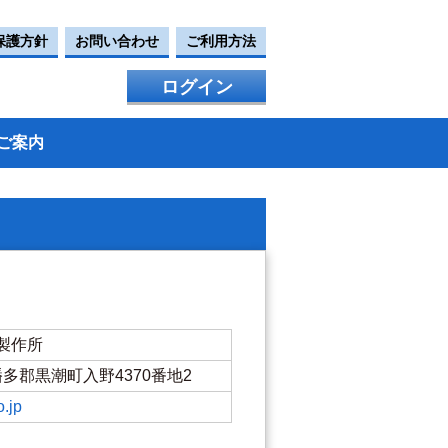
保護方針
お問い合わせ
ご利用方法
ログイン
ご案内
製作所
県幡多郡黒潮町入野4370番地2
o.jp