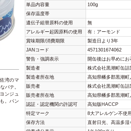
単品内容量
100g
保存温度帯
遺伝子組替原料の使用
無
アレルギー起因原料の使用
有：アーモンド
賞味期限/消費期限
製造日より3年
JANコード
4571301674062
警告・強調表示
開缶後はお早めにお
製造者
株式会社黒潮町缶詰
製造者所在地
高知県幡多郡黒潮町入野
佐湾のマ
販売者
株式会社黒潮町缶詰
ドなパテ。
ヨンジュ
販売者所在地
高知県幡多郡黒潮町入野
も。パン
認証・認定機関の許認可
高知版HACCP
特定マーク
8大アレルゲン不使
保存方法
直射日光、高温多湿