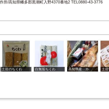
高知県幡多郡黒潮町入野4370番地2 TEL0880-43-3776
くわ
白無垢ちくわ
高知県産 カ...
土佐伝統製法...