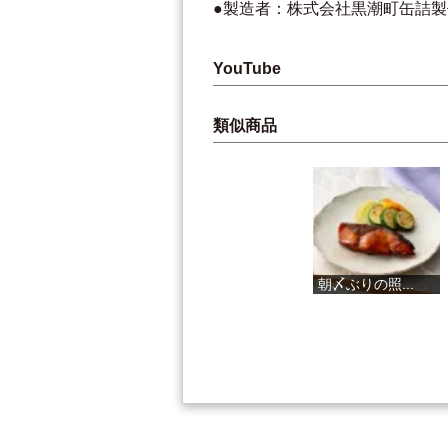
●製造者：株式会社黒潮町缶詰製作所/
YouTube
類似商品
四万十近海 ...
朝〆ぶりの照...
土佐のち