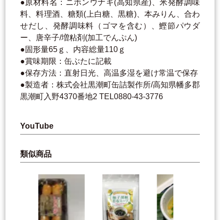
●原材料名：ニホンウナギ(高知県産)、米発酵調味
料、料理酒、糖類(上白糖、黒糖)、本みりん、合わ
せだし、発酵調味料（ゴマを含む）、鰹節パウダ
ー、唐辛子/増粘剤(加工でんぷん)
●固形量65ｇ、内容総量110ｇ
●賞味期限：缶ぶたに記載
●保存方法：直射日光、高温多湿を避け常温で保存
●製造者：株式会社黒潮町缶詰製作所/高知県幡多郡
黒潮町入野4370番地2 TEL0880-43-3776
YouTube
類似商品