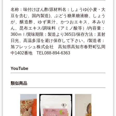
名称：味付けぽん酢/原材料名：しょうゆ(小麦・大
豆を含む、国内製造)、ぶどう糖果糖液糖、しょう
が、醸造酢、ゆず果汁、かつおエキス、本みり
ん、昆布エキス/調味料（アミノ酸等）/内容量：
360ｍｌ/賞味期限：製造より365日/保存方法：直射
日光、高温多湿を避け保存して下さい。/製造者：
旭フレッシュ株式会社 高知県高知市春野町弘岡
中1402番地 TEL088-894-6363
YouTube
類似商品