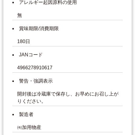
アレルギー起因原料の使用
無
賞味期限/消費期限
180日
JANコード
4966278910617
警告・強調表示
開封後は冷蔵庫で保存し、お早めにお召し上が
りください。
製造者
㈲加用物産