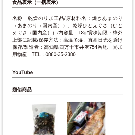
食品表示（一括表示）
名称：乾燥のり加工品/原材料名：焼きあまのり
（あまのり（国内産））、乾燥ひとえぐさ（ひと
えぐさ（国内産））/内容量：18g/賞味期限：枠外
上部に記載/保存方法：高温多湿、直射日光を避け
保存/製造者：高知県四万十市井沢754番地 ㈲加
用物産 TEL：0880‐35‐2380
YouTube
類似商品