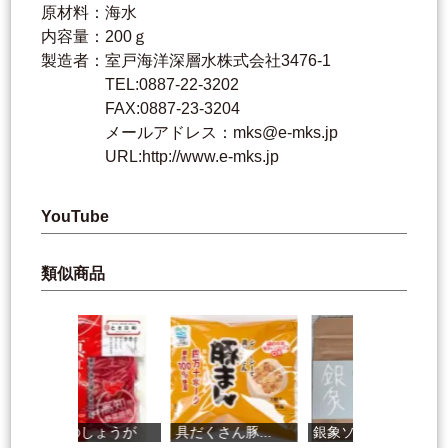
原材料：海水
内容量：200ｇ
製造者：室戸海洋深層水株式会社3476-1
TEL:0887-22-3202
FAX:0887-23-3204
メールアドレス：mks@e-mks.jp
URL:http://www.e-mks.jp
YouTube
類似商品
真紅のしょうが
具だくさん豚...
銀象ソルト ...
ゆ