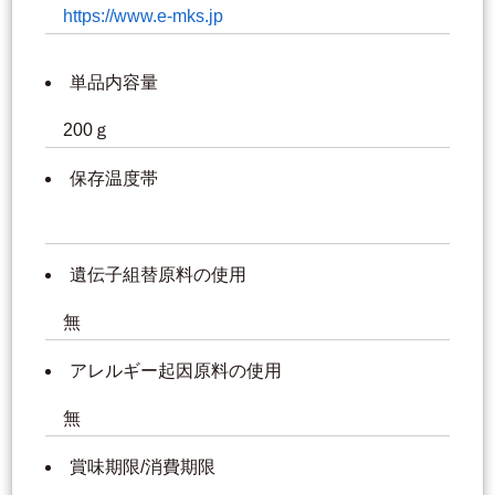
https://www.e-mks.jp
単品内容量
200ｇ
保存温度帯
遺伝子組替原料の使用
無
アレルギー起因原料の使用
無
賞味期限/消費期限