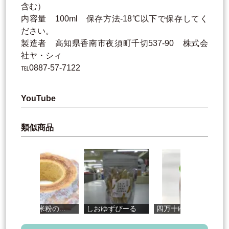
含む）
内容量 100ml 保存方法-18℃以下で保存してく
ださい。
製造者 高知県香南市夜須町千切537-90 株式会
社ヤ・シィ
℡0887-57-7122
YouTube
類似商品
四万十米粉の...
しおゆずぴーる
四万十ゆずド...
い