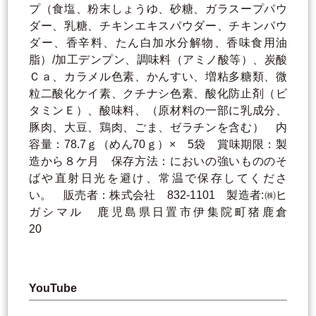
プ（食塩、粉末しょうゆ、砂糖、ガラスープパウ
ダー、乳糖、チキンエキスパウダー、チキンパウ
ダー、香辛料、たん白加水分解物、香味食用油
脂）/加工デンプン、調味料（アミノ酸等）、炭酸
Ｃａ、カラメル色素、かんすい、増粘多糖類、微
粒二酸化ケイ素、クチナシ色素、酸化防止剤（ビ
タミンＥ）、酸味料、（原材料の一部に乳成分、
豚肉、大豆、鶏肉、ごま、ゼラチンを含む） 内
容量：78.7ｇ（めん70ｇ）× 5袋 賞味期限：製
造から８ケ月 保存方法：においの強いもののそ
ばや直射日光を避け、常温で保存してくださ
い。 販売者：株式会社 832-1101 製造者:㈱ヒ
ガシマル 鹿児島県日置市伊集院町猪鹿倉
20
YouTube