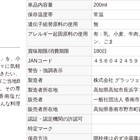
単品内容量
200ml
保存温度帯
常温
遺伝子組替原料の使用
無
アレルギー起因原料の使用
有：乳、小麦、牛肉
ン、ごま
賞味期限/消費期限
180日
ラ」を、小
JANコード
４５６０４２４５９
々に気軽
警告・強調表示
きたい、
製造者
株式会社 グラッツ
市ご当地B
。その専
製造者所在地
高知県高知市長浜字コ
香南塩だ
販売者
一般社団法人 香南
ろんな料理
販売者所在地
高知県香南市野市町西
認証・認定機関の許認可
特定マーク
保存方法
開栓後は必ず冷蔵庫