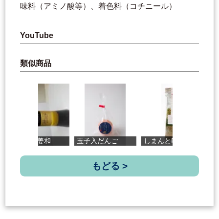
味料（アミノ酸等）、着色料（コチニール）
YouTube
類似商品
シェフ生姜和...
玉子入だんご
しまんとFuru...
万能
もどる >