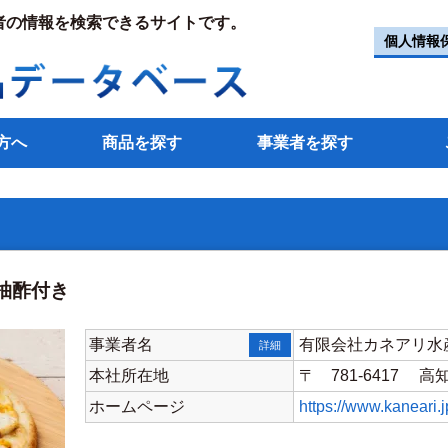
者の情報を検索できるサイトです。
個人情報
方へ
商品を探す
事業者を探す
柚酢付き
事業者名
有限会社カネアリ水
詳細
本社所在地
〒 781-6417 高
ホームページ
https://www.kaneari.j