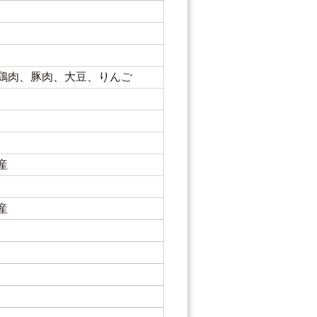
鶏肉、豚肉、大豆、りんご
産
産