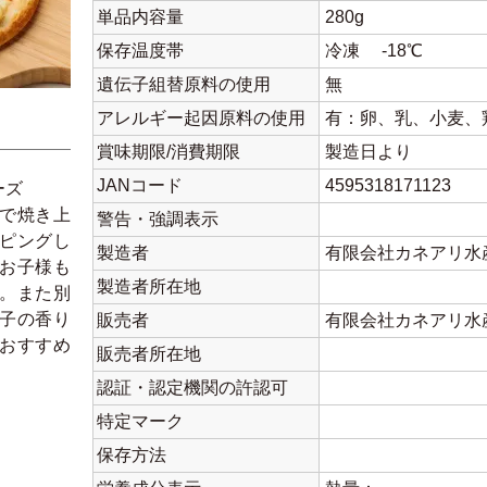
単品内容量
280g
保存温度帯
冷凍 -18℃
遺伝子組替原料の使用
無
アレルギー起因原料の使用
有：卵、乳、小麦、
賞味期限/消費期限
製造日より
JANコード
4595318171123
ーズ
で焼き上
警告・強調表示
ピングし
製造者
有限会社カネアリ水
お子様も
製造者所在地
。また別
子の香り
販売者
有限会社カネアリ水
おすすめ
販売者所在地
認証・認定機関の許認可
特定マーク
保存方法