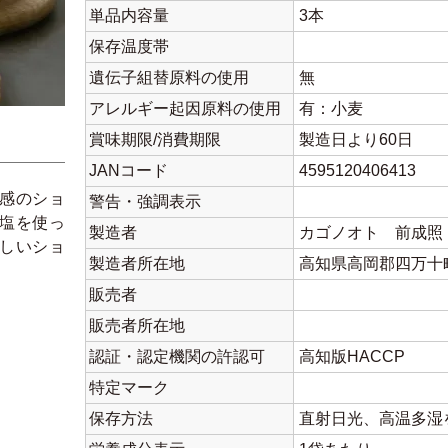
単品内容量
3本
保存温度帯
遺伝子組替原料の使用
無
アレルギー起因原料の使用
有：小麦
賞味期限/消費期限
製造日より60日
JANコード
4595120406413
感のショ
警告・強調表示
塩を使っ
製造者
カゴノオト 前成照
しいショ
製造者所在地
高知県高岡郡四万十
販売者
販売者所在地
認証・認定機関の許認可
高知版HACCP
特定マーク
保存方法
直射日光、高温多湿