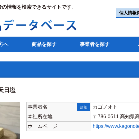
者の情報を検索できるサイトです。
個人情報
方へ
商品を探す
事業者を探す
天日塩
事業者名
カゴノオト
詳細
本社所在地
〒786-0511 高
ホームページ
https://www.kagonot