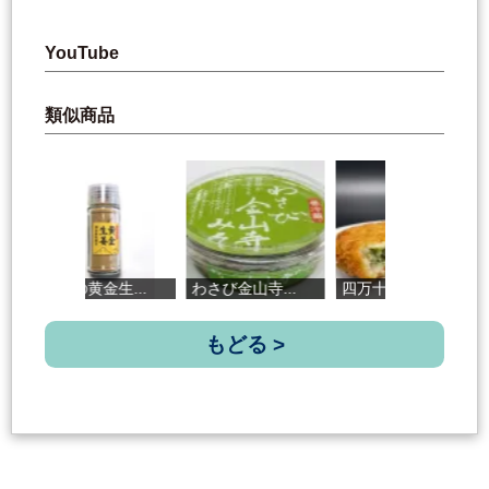
YouTube
類似商品
土佐の黄金生...
わさび金山寺...
四万十青のり...
胡
もどる >