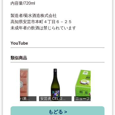
内容量/720ml
製造者/菊水酒造株式会社
高知県安芸市本町４丁目６－２５
未成年者の飲酒は禁じられています
YouTube
類似商品
有機グアバ果...
安芸虎 CEL-2...
ニューファミ...
ぶ
もどる >