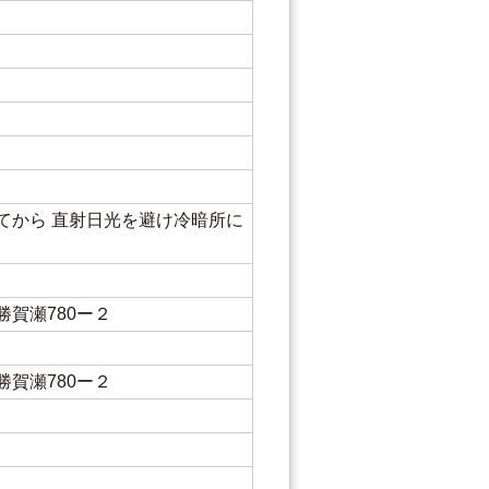
てから 直射日光を避け冷暗所に
い
勝賀瀬780ー２
勝賀瀬780ー２