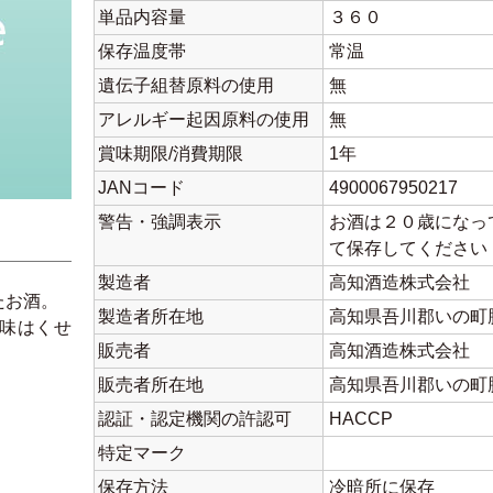
単品内容量
３６０
保存温度帯
常温
遺伝子組替原料の使用
無
アレルギー起因原料の使用
無
賞味期限/消費期限
1年
JANコード
4900067950217
警告・強調表示
お酒は２０歳になっ
て保存してくださ
製造者
高知酒造株式会社
たお酒。
製造者所在地
高知県吾川郡いの町
味はくせ
販売者
高知酒造株式会社
販売者所在地
高知県吾川郡いの町
認証・認定機関の許認可
HACCP
特定マーク
保存方法
冷暗所に保存