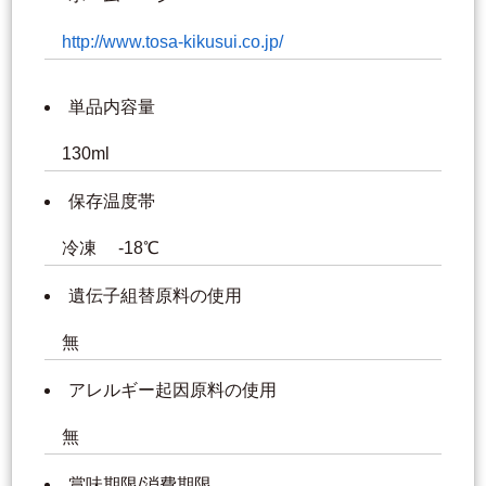
http://www.tosa-kikusui.co.jp/
単品内容量
130ml
保存温度帯
冷凍 -18℃
遺伝子組替原料の使用
無
アレルギー起因原料の使用
無
賞味期限/消費期限