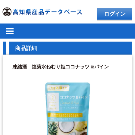
ログイン
商品詳細
凍結酒 煌菊水ねむり姫ココナッツ &パイン