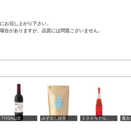
めにお召し上がり下さい。
る場合がありますが、品質には問題ございません。
みず出し緑茶
１００％アル...
魔女のシロッ...
高