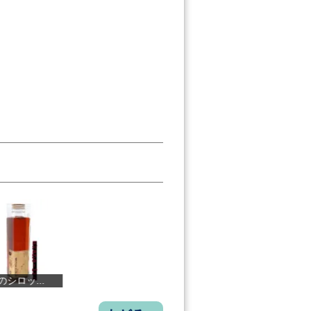
知クラフト...
煎茶
「杜氏の甘酒...
土佐三原