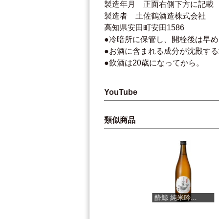
製造年月 正面右側下方に記載
製造者 土佐鶴酒造株式会社
高知県安田町安田1586
●冷暗所に保管し、開栓後は早
●お酒に含まれる成分が沈殿す
●飲酒は20歳になってから。
YouTube
類似商品
ＴＯＳＡＣＨ...
酔鯨 純米吟...
TOSA山北