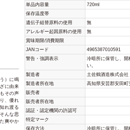
単品内容量
720ml
保存温度帯
遺伝子組替原料の使用
無
アレルギー起因原料の使用
無
賞味期限/消費期限
JANコード
4965387010591
警告・強調表示
冷暗所に保管し、開
い。
製造者
土佐鶴酒造株式会社
う）に鳴
製造者所在地
高知県安芸郡安田町安
ざに由来
販売者
もその声
り、優れ
販売者所在地
知れ渡る
認証・認定機関の許認可
そんな思
特定マーク
た爽やか
保存方法
冷暗所に保管し、開