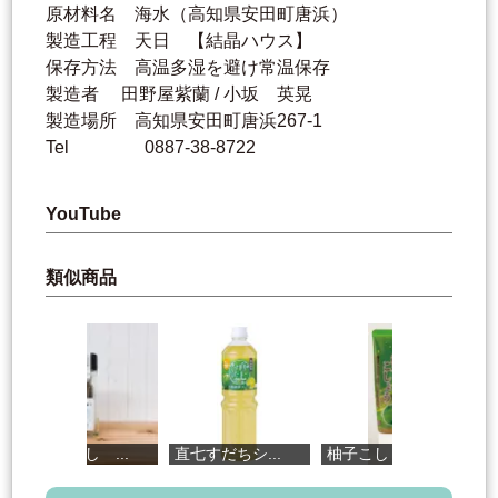
原材料名 海水（高知県安田町唐浜）
製造工程 天日 【結晶ハウス】
保存方法 高温多湿を避け常温保存
製造者 田野屋紫蘭 / 小坂 英晃
製造場所 高知県安田町唐浜267-1
Tel 0887-38-8722
YouTube
類似商品
我家のだし ...
直七すだちシ...
柚子こしょう...
室