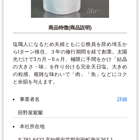
商品特徴(商品説明)
塩職人になるため夫婦ともに公務員を辞め埼玉か
らIターン移住、３年の修行期間を経て創業。太陽
光だけで3カ月～6ヵ月、極限に手間をかけ「結晶
の大きさ・味」を作り分ける完全天日塩。大きめ
の粒感、複雑な味わいで「肉」「魚」などにコク
と余韻を与えます。
事業者名
詳細
田野屋紫蘭
本社所在地
〒781-6422 高知県安芸郡安田町唐浜267-1