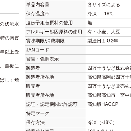
単品内容量
各サイズによる
保存温度帯
冷凍 -18℃
遺伝子組替原料の使用
無
の伏流水
アレルギー起因原料の使用
有：小麦、大豆
独特の肉質
賞味期限/消費期限
製造日より2年
JANコード
0年以上受
警告・強調表示
、最後に
製造者
四万十うなぎ株式会
製造者所在地
高知県高岡郡四万十町
ばしく焼
販売者
四万十うなぎ販売株
。
販売者所在地
高知県高知市一宮中町
認証・認定機関の許認可
高知版HACCP
特定マーク
保存方法
冷凍（-18℃）