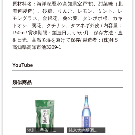
原材料名：海洋深層水(高知県室戸市)、甜菜糖（北
海道製造）、砂糖、りんご、レモン、ミント、レ
モングラス、金銀花、桑の葉、タンポポ根、カキ
ドオシ、菊花、クチナシ、タマネギ外皮 / 内容量：
150ml/ 賞味期限：製造日より5か月 保存方法：直
射日光、高温多湿を避けて保存/ 製造者：(株)NIS
高知県高知市池3209-1
YouTube
類似商品
池川一番茶 ...
純米大吟醸酒...
ヨーグルトの...