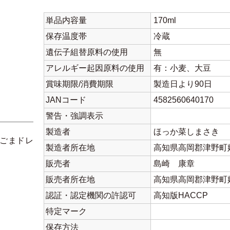
単品内容量
170ml
保存温度帯
冷蔵
遺伝子組替原料の使用
無
アレルギー起因原料の使用
有：小麦、大豆
賞味期限/消費期限
製造日より90日
JANコード
4582560640170
警告・強調表示
製造者
ほっか菜しまさき
ごまドレ
製造者所在地
高知県高岡郡津野町姫
販売者
島崎 康章
販売者所在地
高知県高岡郡津野町姫
認証・認定機関の許認可
高知版HACCP
特定マーク
保存方法