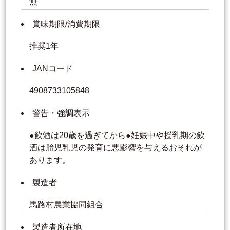
無
賞味期限/消費期限
推奨1年
JANコード
4908733105848
警告・強調表示
●飲酒は20歳を過ぎてから●妊娠中や授乳期の飲
酒は胎児乳児の発育に悪影響を与えるおそれが
あります。
製造者
馬路村農業協同組合
製造者所在地