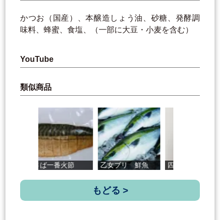
かつお（国産）、本醸造しょう油、砂糖、発酵調
味料、蜂蜜、食塩、（一部に大豆・小麦を含む）
YouTube
類似商品
さば一番火節
乙女ブリ 鮮魚
四万十大葉 ...
もどる >