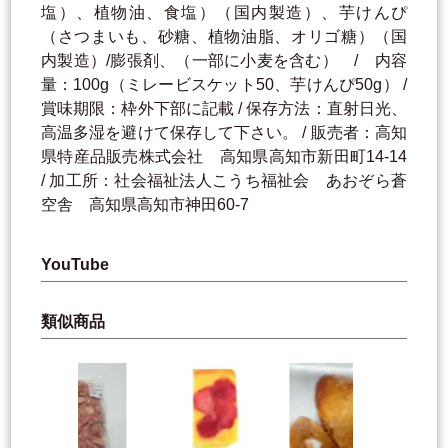
塩）、植物油、食塩）（国内製造）、芋けんぴ
（さつまいも、砂糖、植物油脂、オリゴ糖）（国
内製造）/膨張剤、（一部に小麦を含む） / 内容
量：100g（ミレービスケット50、芋けんぴ50g） /
賞味期限：枠外下部に記載 / 保存方法：直射日光、
高温多湿を避けて保存して下さい。 / 販売者：高知
県特産品販売株式会社 高知県高知市新田町14-14
/ 加工所：社会福祉法人こうち福祉会 あおぞら蒼
空舎 高知県高知市神田60-7
YouTube
類似商品